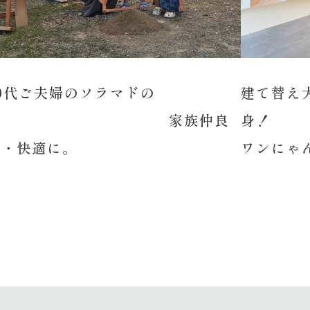
20代ご夫婦のソラマドの
建て替え
家 家族仲良
く・快適に。
ワンにゃ