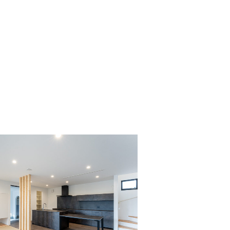
保証とメンテナンス
About us
家づくりの流れ
私たちについて
ZEHの取組み
会社案内
Works
スタッフ紹介
施工事例
Report
現場レポート
0120-618-406
[営業時間] 9:00～18:00 [定休日] 年末年始等