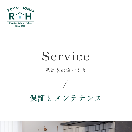
Menu
おうち見学会予約
相談会予約
Home
Voice
Service
ホーム
お客様の声
Service
Event
私たちの家づくり
私たちの家づくり
イベント･相談会
はじめての方へ
Blog
保証とメンテナンス
性能について
ブログ
保証とメンテナンス
About us
家づくりの流れ
私たちについて