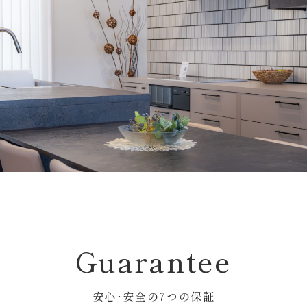
ZEHの取組み
会社案内
Works
スタッフ紹介
施工事例
Report
現場レポート
0120-618-406
[営業時間] 9:00～18:00 [定休日] 年末年始等
Guarantee
安心･安全の7つの保証
お問い合わせ･資料請求