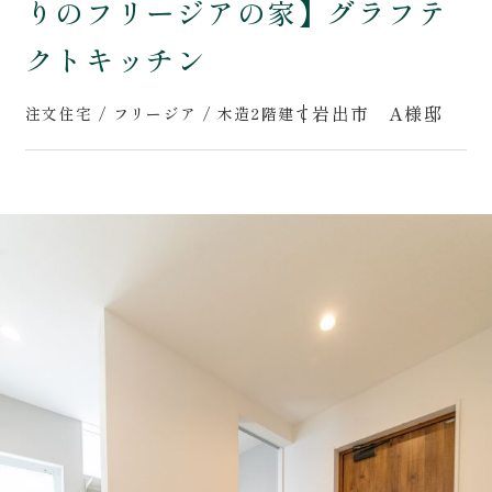
りのフリージアの家】グラフテ
ZEHの取組み
会社案内
クトキッチン
Works
スタッフ紹介
岩出市 A様邸
注文住宅 / フリージア / 木造2階建て
施工事例
Report
現場レポート
0120-618-406
[営業時間] 9:00～18:00 [定休日] 年末年始等
お問い合わせ･資料請求