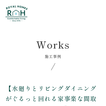
Menu
おうち見学会予約
相談会予約
Home
Voice
Works
ホーム
お客様の声
Service
Event
施工事例
私たちの家づくり
イベント･相談会
はじめての方へ
Blog
性能について
ブログ
【水廻りとリビングダイニング
保証とメンテナンス
About us
がぐるっと回れる家事楽な間取
家づくりの流れ
私たちについて