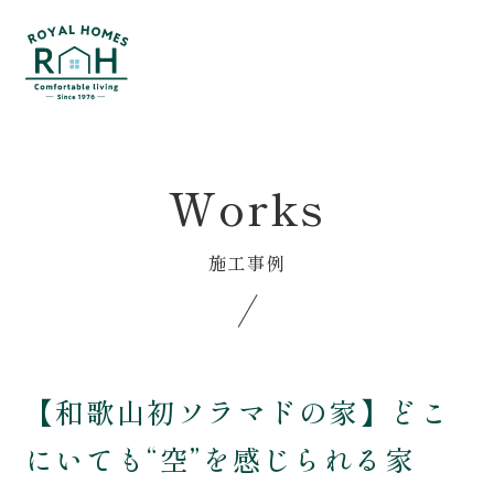
Menu
おうち見学会予約
相談会予約
Home
Voice
Works
ホーム
お客様の声
Service
Event
施工事例
私たちの家づくり
イベント･相談会
はじめての方へ
Blog
性能について
ブログ
【和歌山初ソラマドの家】どこ
保証とメンテナンス
About us
にいても“空”を感じられる家
家づくりの流れ
私たちについて