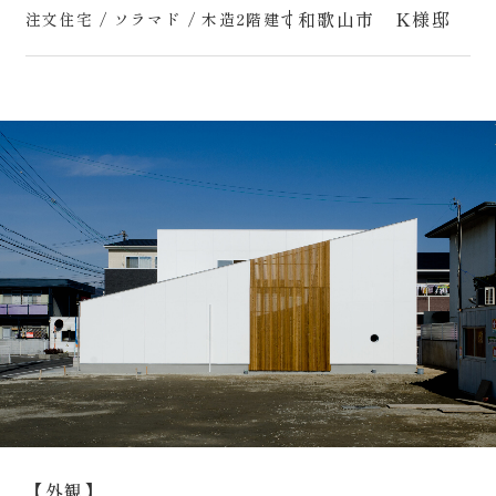
和歌山市 K様邸
注文住宅 / ソラマド / 木造2階建て
ZEHの取組み
会社案内
Works
スタッフ紹介
施工事例
Report
現場レポート
0120-618-406
[営業時間] 9:00～18:00 [定休日] 年末年始等
お問い合わせ･資料請求
【外観】