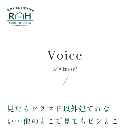
Menu
おうち見学会予約
相談会予約
Home
Voice
Voice
ホーム
お客様の声
Service
Event
お客様の声
私たちの家づくり
イベント･相談会
はじめての方へ
Blog
性能について
ブログ
見たらソラマド以外建てれな
保証とメンテナンス
About us
い…他のとこで見てもピンとこ
家づくりの流れ
私たちについて