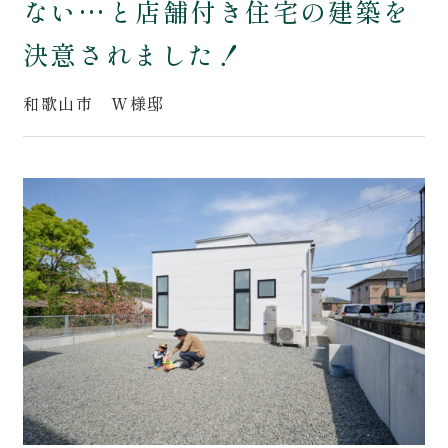
ない…と店舗付き住宅の建築を
ZEHの取組み
会社案内
決意されました！
Works
スタッフ紹介
和歌山市 W様邸
施工事例
Report
現場レポート
0120-618-406
[営業時間] 9:00～18:00 [定休日] 年末年始等
お問い合わせ･資料請求